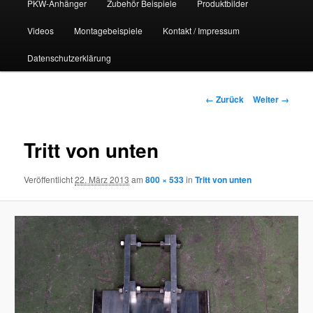
PKW-Anhänger
Zubehör Beispiele
Produktbilder
Videos
Montagebeispiele
Kontakt / Impressum
Datenschutzerklärung
Bilder-
← Zurück
Weiter →
Navigation
Tritt von unten
Veröffentlicht
22. März 2013
am
800 × 533
in
Tritt von unten