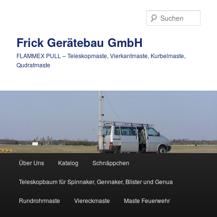
Zum
Inhalt
Such
wechseln
Frick Gerätebau GmbH
FLAMMEX PULL – Teleskopmaste, Vierkantmaste, Kurbelmaste,
Qudratmaste
Hauptmenü
Über Uns
Katalog
Schnäppchen
Teleskopbaum für Spinnaker, Gennaker, Blister und Genua
Rundrohrmaste
Viereckmaste
Maste Feuerwehr