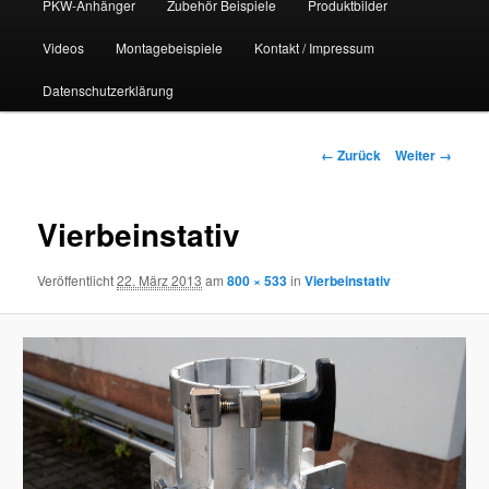
PKW-Anhänger
Zubehör Beispiele
Produktbilder
Videos
Montagebeispiele
Kontakt / Impressum
Datenschutzerklärung
Bilder-
← Zurück
Weiter →
Navigation
Vierbeinstativ
Veröffentlicht
22. März 2013
am
800 × 533
in
Vierbeinstativ