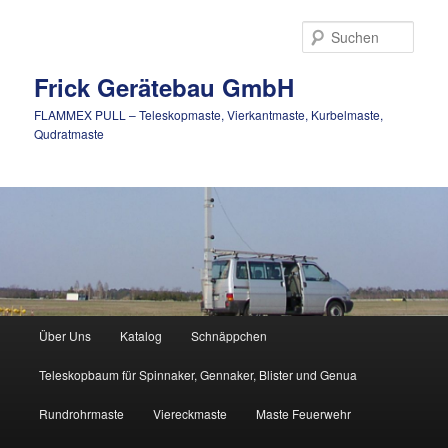
Zum
Inhalt
Such
wechseln
Frick Gerätebau GmbH
FLAMMEX PULL – Teleskopmaste, Vierkantmaste, Kurbelmaste,
Qudratmaste
Hauptmenü
Über Uns
Katalog
Schnäppchen
Teleskopbaum für Spinnaker, Gennaker, Blister und Genua
Rundrohrmaste
Viereckmaste
Maste Feuerwehr