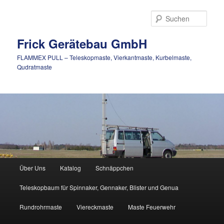
Zum
Inhalt
Such
wechseln
Frick Gerätebau GmbH
FLAMMEX PULL – Teleskopmaste, Vierkantmaste, Kurbelmaste,
Qudratmaste
Hauptmenü
Über Uns
Katalog
Schnäppchen
Teleskopbaum für Spinnaker, Gennaker, Blister und Genua
Rundrohrmaste
Viereckmaste
Maste Feuerwehr