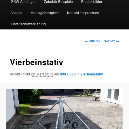
PKW-Anhänger
Zubehör Beispiele
Produktbilder
Videos
Montagebeispiele
Kontakt / Impressum
Datenschutzerklärung
Bilder-
← Zurück
Weiter →
Navigation
Vierbeinstativ
Veröffentlicht
22. März 2013
am
800 × 533
in
Vierbeinstativ