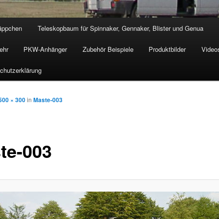
äppchen
Teleskopbaum für Spinnaker, Gennaker, Blister und Genua
ehr
PKW-Anhänger
Zubehör Beispiele
Produktbilder
Video
chutzerklärung
500 × 300
in
Maste-003
te-003