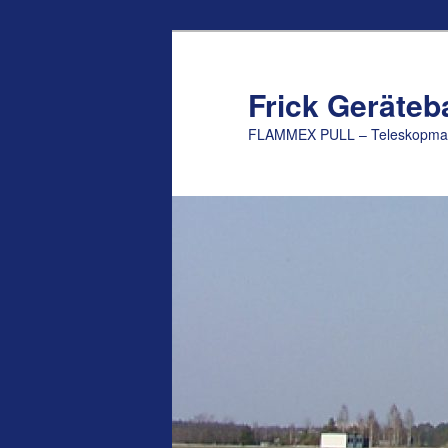
Zum
Inhalt
wechseln
Frick Geräte
FLAMMEX PULL – Teleskopmast