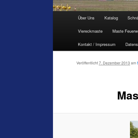
Hauptmenü
Über Uns
Katalog
Schn
Viereckmaste
Maste Feuerw
Kontakt / Impressum
Datens
Veröffentlicht
7. Dezember 2013
am
Mas