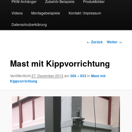
PKW-Anhänger
Zubehör Beispiele
Produktbilder
Videos
Montagebeispiele
Kontakt / Impressum
Datenschutzerklärung
Bilder-
← Zurück
Weiter →
Navigation
Mast mit Kippvorrichtung
Veröffentlicht
27. Dezember 2013
am
366 × 653
in
Mast mit
Kippvorrichtung