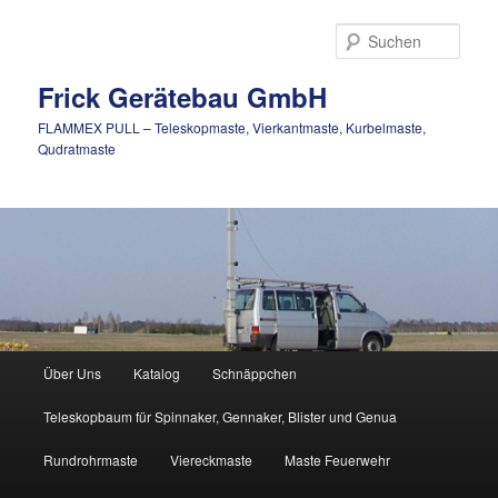
Zum
Inhalt
Such
wechseln
Frick Gerätebau GmbH
FLAMMEX PULL – Teleskopmaste, Vierkantmaste, Kurbelmaste,
Qudratmaste
Hauptmenü
Über Uns
Katalog
Schnäppchen
Teleskopbaum für Spinnaker, Gennaker, Blister und Genua
Rundrohrmaste
Viereckmaste
Maste Feuerwehr