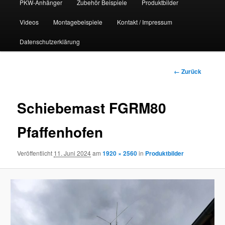
PKW-Anhänger
Zubehör Beispiele
Produktbilder
Videos
Montagebeispiele
Kontakt / Impressum
Datenschutzerklärung
Bilder-
← Zurück
Navigation
Schiebemast FGRM80
Pfaffenhofen
Veröffentlicht
11. Juni 2024
am
1920 × 2560
in
Produktbilder