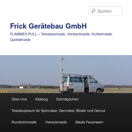
Zum
Inhalt
Such
wechseln
Frick Gerätebau GmbH
FLAMMEX PULL – Teleskopmaste, Vierkantmaste, Kurbelmaste,
Qudratmaste
Hauptmenü
Über Uns
Katalog
Schnäppchen
Teleskopbaum für Spinnaker, Gennaker, Blister und Genua
Rundrohrmaste
Viereckmaste
Maste Feuerwehr