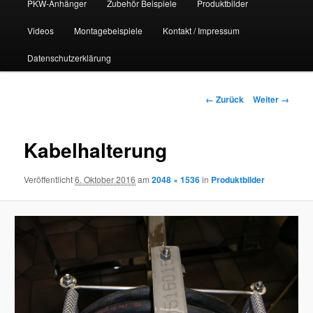
PKW-Anhänger
Zubehör Beispiele
Produktbilder
Videos
Montagebeispiele
Kontakt / Impressum
Datenschutzerklärung
Bilder-
← Zurück
Weiter →
Navigation
Kabelhalterung
Veröffentlicht
6. Oktober 2016
am
2048 × 1536
in
Produktbilder