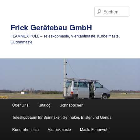
Zum
Inhalt
Such
wechseln
Frick Gerätebau GmbH
FLAMMEX PULL – Teleskopmaste, Vierkantmaste, Kurbelmaste,
Qudratmaste
Hauptmenü
Über Uns
Katalog
Schnäppchen
Teleskopbaum für Spinnaker, Gennaker, Blister und Genua
Rundrohrmaste
Viereckmaste
Maste Feuerwehr