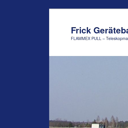
Zum
Inhalt
wechseln
Frick Geräte
FLAMMEX PULL – Teleskopmast