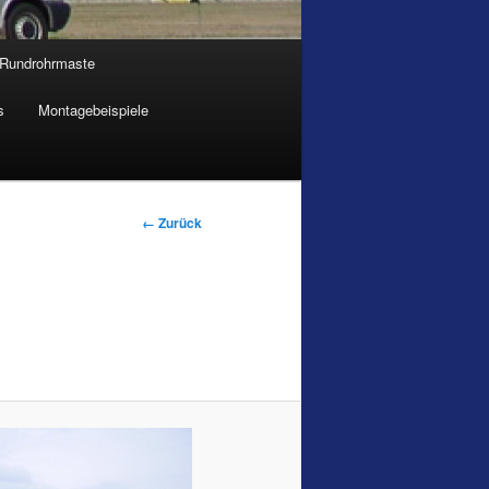
Rundrohrmaste
s
Montagebeispiele
Bilder-
← Zurück
Navigation