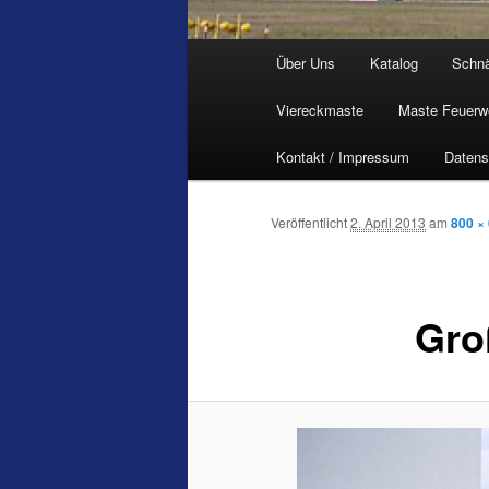
Hauptmenü
Über Uns
Katalog
Schn
Viereckmaste
Maste Feuerw
Kontakt / Impressum
Datens
Veröffentlicht
2. April 2013
am
800 ×
Gro