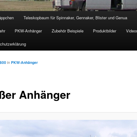
äppchen
Teleskopbaum für Spinnaker, Gennaker, Blister und Genua
ehr
PKW-Anhänger
Zubehör Beispiele
Produktbilder
Video
chutzerklärung
 600
in
PKW-Anhänger
ßer Anhänger